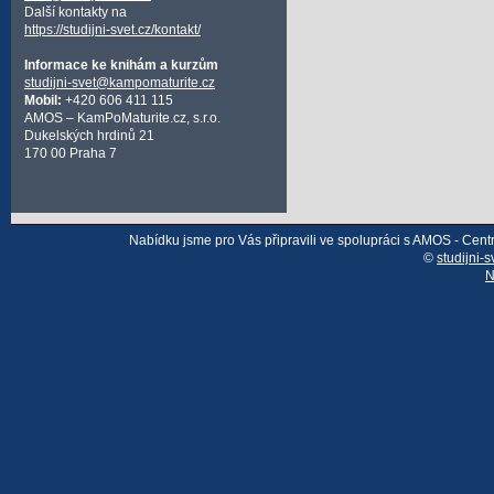
Další kontakty na
https://studijni-svet.cz/kontakt/
Informace ke knihám a kurzům
studijni-svet@kampomaturite.cz
Mobil:
+420 606 411 115
AMOS – KamPoMaturite.cz, s.r.o.
Dukelských hrdinů 21
170 00 Praha 7
Nabídku jsme pro Vás připravili ve spolupráci s AMOS - Cen
©
studijni-s
N