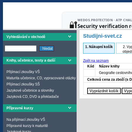
Studijni-svet.cz
Vyhledávání v obchodě
1.
Nákupní košík
2.
Vyp
objed
Knihy, učebnice, testy a další
Zpět na seznam
Kód
Název knihy
Přijímací zkoušky VŠ
Geografie cestovníh
Maturita učebnice, CD, vypracované otázky
Celková cena za zboží (s 
Přijímací zkoušky SŠ
Jazykové učebnice a slovníky
Jazyková CD, DVD a překladače
Přípravné kurzy
Na přijímací zkoušky VŠ
Přípravné kurzy k maturitě
Jazykové kurzy