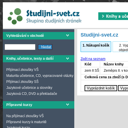
Studijni-svet.cz
Vyhledávání v obchodě
1.
Nákupní košík
2.
Vyp
objed
Knihy, učebnice, testy a další
Zpět na seznam
Kód
Název knihy
Přijímací zkoušky VŠ
zem II SŠ
Zeměpis II. v k
Maturita učebnice, CD, vypracované otázky
Celková cena za zboží (s 
Přijímací zkoušky SŠ
Jazykové učebnice a slovníky
Jazyková CD, DVD a překladače
Přípravné kurzy
Na přijímací zkoušky VŠ
Přípravné kurzy k maturitě
Jazykové kurzy