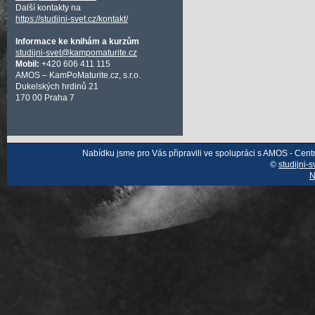
Další kontakty na
https://studijni-svet.cz/kontakt/
Informace ke knihám a kurzům
studijni-svet@kampomaturite.cz
Mobil:
+420 606 411 115
AMOS – KamPoMaturite.cz, s.r.o.
Dukelských hrdinů 21
170 00 Praha 7
Nabídku jsme pro Vás připravili ve spolupráci s AMOS - Cen
©
studijni-s
N