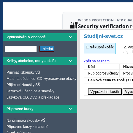
Studijni-svet.cz
Vyhledávání v obchodě
1.
Nákupní košík
2.
Vyp
objed
Knihy, učebnice, testy a další
Zpět na seznam
Kód
Název
Přijímací zkoušky VŠ
Rubicoprosvičtesty
Procv
Maturita učebnice, CD, vypracované otázky
Celková cena za zboží (s 
Přijímací zkoušky SŠ
Jazykové učebnice a slovníky
Jazyková CD, DVD a překladače
Přípravné kurzy
Na přijímací zkoušky VŠ
Přípravné kurzy k maturitě
Jazykové kurzy