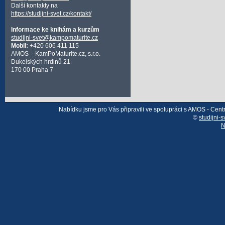
Další kontakty na
https://studijni-svet.cz/kontakt/
Informace ke knihám a kurzům
studijni-svet@kampomaturite.cz
Mobil:
+420 606 411 115
AMOS – KamPoMaturite.cz, s.r.o.
Dukelských hrdinů 21
170 00 Praha 7
Nabídku jsme pro Vás připravili ve spolupráci s AMOS - Cen
©
studijni-s
N