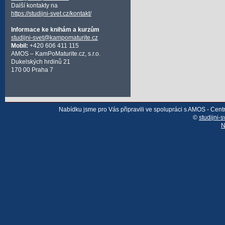
Další kontakty na
https://studijni-svet.cz/kontakt/
Informace ke knihám a kurzům
studijni-svet@kampomaturite.cz
Mobil:
+420 606 411 115
AMOS – KamPoMaturite.cz, s.r.o.
Dukelských hrdinů 21
170 00 Praha 7
Nabídku jsme pro Vás připravili ve spolupráci s AMOS - Cen
©
studijni-s
N