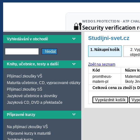
Studijni-svet.cz
Vyhledávání v obchodě
1.
Nákupní košík
2.
Vyp
objed
Knihy, učebnice, testy a další
Zpět na seznam
Kód
Název k
Přijímací zkoušky VŠ
promtheus-
Matemati
matem-pl
školy Ji
Maturita učebnice, CD, vypracované otázky
Celková cena za zboží (s 
Přijímací zkoušky SŠ
Jazykové učebnice a slovníky
Jazyková CD, DVD a překladače
Přípravné kurzy
Na přijímací zkoušky VŠ
Přípravné kurzy k maturitě
Jazykové kurzy