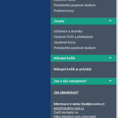
Pomaturitní jazykové studium
Profesní kurzy
Jazyky
Učebnice a slovníky
Výukové DVD a překladače
Jazykové kurzy
Pomaturitní jazykové studium
Nákupní košík
Nákupní košík je prázdný
Jak u nás nakupovat?
Jak objednávat?
Informace k webu Studijni-svet.cz:
web@studijni-svet.cz
Další kontakty na
https://studijni-svet.cz/kontakt/