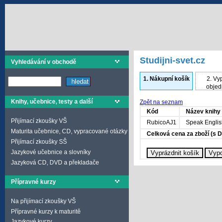
Studijni-svet.cz
Vyhledávání v obchodě
1.
Nákupní košík
2.
Vyp
objed
Knihy, učebnice, testy a další
Zpět na seznam
Kód
Název knihy
Přijímací zkoušky VŠ
RubicoAJ1
Speak Engli
Maturita učebnice, CD, vypracované otázky
Celková cena za zboží (s 
Přijímací zkoušky SŠ
Jazykové učebnice a slovníky
Jazyková CD, DVD a překladače
Přípravné kurzy
Na přijímací zkoušky VŠ
Přípravné kurzy k maturitě
Jazykové kurzy