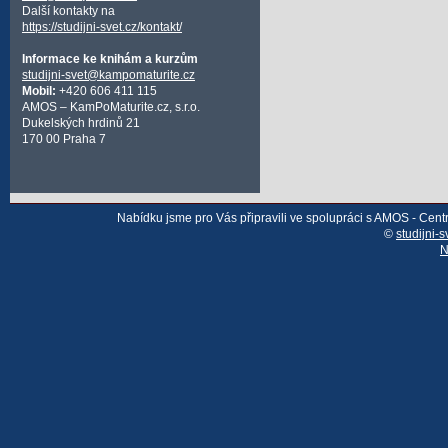
Další kontakty na
https://studijni-svet.cz/kontakt/
Informace ke knihám a kurzům
studijni-svet@kampomaturite.cz
Mobil:
+420 606 411 115
AMOS – KamPoMaturite.cz, s.r.o.
Dukelských hrdinů 21
170 00 Praha 7
Nabídku jsme pro Vás připravili ve spolupráci s AMOS - Cen
©
studijni-s
N