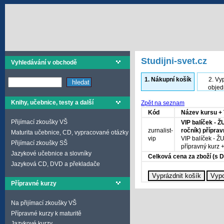
Studijni-svet.cz
Vyhledávání v obchodě
1.
Nákupní košík
2.
Vyp
objed
Knihy, učebnice, testy a další
Zpět na seznam
Kód
Název kursu + 
Přijímací zkoušky VŠ
VIP balíček - 
zurnalist-
ročník) přípra
Maturita učebnice, CD, vypracované otázky
vip
VIP balíček - Ž
Přijímací zkoušky SŠ
přípravný kurz 
Jazykové učebnice a slovníky
Celková cena za zboží (s 
Jazyková CD, DVD a překladače
Přípravné kurzy
Na přijímací zkoušky VŠ
Přípravné kurzy k maturitě
Jazykové kurzy