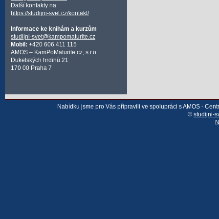
Další kontakty na
https://studijni-svet.cz/kontakt/
Informace ke knihám a kurzům
studijni-svet@kampomaturite.cz
Mobil:
+420 606 411 115
AMOS – KamPoMaturite.cz, s.r.o.
Dukelských hrdinů 21
170 00 Praha 7
Nabídku jsme pro Vás připravili ve spolupráci s AMOS - Cen
©
studijni-s
N