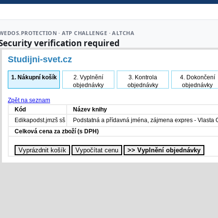
Studijni-svet.cz
1.
Nákupní košík
2.
Vyplnění
3.
Kontrola
4.
Dokončení
objednávky
objednávky
objednávky
Zpět na seznam
Kód
Název knihy
Edikapodst.jmzš sš
Podstatná a přídavná jména, zájmena expres - Vlasta
Celková cena za zboží (s DPH)