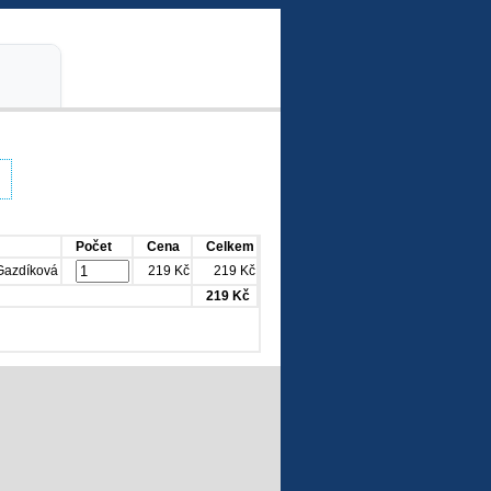
Počet
Cena
Celkem
 Gazdíková
219 Kč
219 Kč
219 Kč