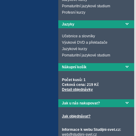
Pomaturitní jazykové studium
Profesní kurzy
Jazyky
Učebnice a slovníky
Výukové DVD a překladače
Jazykové kurzy
Pomaturitní jazykové studium
Nákupní košík
Počet kusů: 1
Ceková cena: 219 Kč
Detail objednávky
Jak u nás nakupovat?
Jak objednávat?
Informace k webu Studijni-svet.cz:
web@studijni-svet.cz