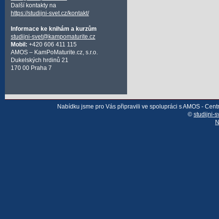
Další kontakty na
https://studijni-svet.cz/kontakt/
Informace ke knihám a kurzům
studijni-svet@kampomaturite.cz
Mobil:
+420 606 411 115
AMOS – KamPoMaturite.cz, s.r.o.
Dukelských hrdinů 21
170 00 Praha 7
Nabídku jsme pro Vás připravili ve spolupráci s AMOS - Cen
©
studijni-s
N