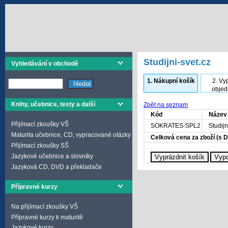
Studijni-svet.cz
Vyhledávání v obchodě
1.
Nákupní košík
2.
Vyp
objed
Knihy, učebnice, testy a další
Zpět na seznam
Kód
Název
Přijímací zkoušky VŠ
SOKRATES-SPL2
Studijn
Maturita učebnice, CD, vypracované otázky
Celková cena za zboží (s 
Přijímací zkoušky SŠ
Jazykové učebnice a slovníky
Jazyková CD, DVD a překladače
Přípravné kurzy
Na přijímací zkoušky VŠ
Přípravné kurzy k maturitě
Jazykové kurzy