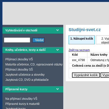
Studijni-svet.cz
Vyhledávání v obchodě
1.
Nákupní košík
2.
Vyp
objed
Knihy, učebnice, testy a další
Zpět na seznam
Kód
Název knihy
Přijímací zkoušky VŠ
xxx_4798
Odmaturuj z f
Maturita učebnice, CD, vypracované otázky
Celková cena za zboží (s 
Přijímací zkoušky SŠ
Jazykové učebnice a slovníky
Jazyková CD, DVD a překladače
Přípravné kurzy
Na přijímací zkoušky VŠ
Přípravné kurzy k maturitě
Jazykové kurzy