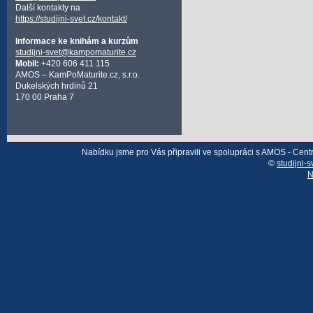
Další kontakty na
https://studijni-svet.cz/kontakt/
Informace ke knihám a kurzům
studijni-svet@kampomaturite.cz
Mobil:
+420 606 411 115
AMOS – KamPoMaturite.cz, s.r.o.
Dukelských hrdinů 21
170 00 Praha 7
Nabídku jsme pro Vás připravili ve spolupráci s AMOS - Cen
©
studijni-s
N