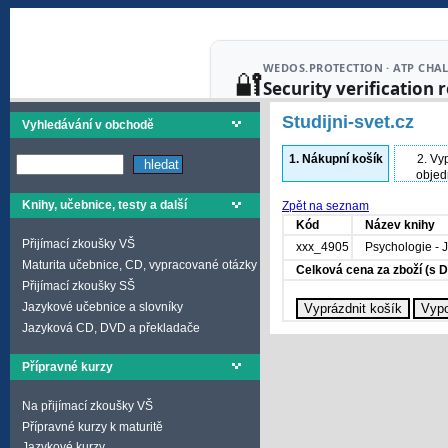
Studijni-svet.cz
Vyhledávání v obchodě
1.
Nákupní košík
2.
Vyp
objed
Knihy, učebnice, testy a další
Zpět na seznam
Kód
Název knihy
Přijímací zkoušky VŠ
xxx_4905
Psychologie - J
Maturita učebnice, CD, vypracované otázky
Celková cena za zboží (s 
Přijímací zkoušky SŠ
Jazykové učebnice a slovníky
Jazyková CD, DVD a překladače
Přípravné kurzy
Na přijímací zkoušky VŠ
Přípravné kurzy k maturitě
Jazykové kurzy