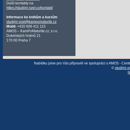
Další kontakty na
https://studijni-svet.cz/kontakt/
Informace ke knihám a kurzům
studijni-svet@kampomaturite.cz
Mobil:
+420 606 411 115
AMOS – KamPoMaturite.cz, s.r.o.
Dukelských hrdinů 21
170 00 Praha 7
Nabídku jsme pro Vás připravili ve spolupráci s AMOS - Cen
©
studijni-s
N