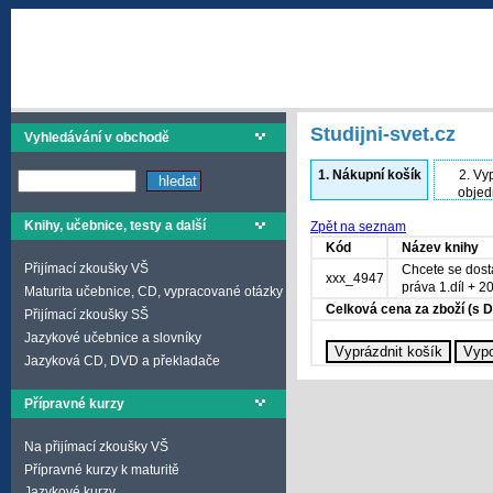
Studijni-svet.cz
Vyhledávání v obchodě
1.
Nákupní košík
2.
Vyp
objed
Knihy, učebnice, testy a další
Zpět na seznam
Kód
Název knihy
Přijímací zkoušky VŠ
Chcete se dost
xxx_4947
práva 1.díl + 2
Maturita učebnice, CD, vypracované otázky
Celková cena za zboží (s 
Přijímací zkoušky SŠ
Jazykové učebnice a slovníky
Jazyková CD, DVD a překladače
Přípravné kurzy
Na přijímací zkoušky VŠ
Přípravné kurzy k maturitě
Jazykové kurzy