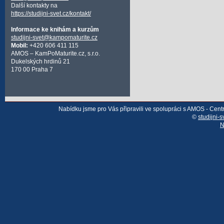
Další kontakty na
https://studijni-svet.cz/kontakt/
Informace ke knihám a kurzům
studijni-svet@kampomaturite.cz
Mobil:
+420 606 411 115
AMOS – KamPoMaturite.cz, s.r.o.
Dukelských hrdinů 21
170 00 Praha 7
Nabídku jsme pro Vás připravili ve spolupráci s AMOS - Cen
©
studijni-s
N