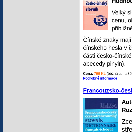
Hodnoc
Velký s
cenu, o
přibliž
Čínské znaky mají
čínského hesla v č
části česko-čínsk
abecedy pinyin).
Cena:
799 Kč
(běžná cena 89
Podrobné informace
Francouzsko-česk
Aut
Roz
Zce
stř