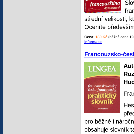
Slo
fra
střední velikosti,
Oceníte především 
Cena:
189 Kč
(běžná cena 19
informace
Francouzsko-česk
Aut
Roz
Hod
Fra
Hes
pře
pro běžné i náročn
obsahuje slovník t