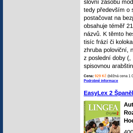
slovní zásobu mod
tedy především o 
postačovat na bez
obsahuje téměř 21 
názvů. K těmto he
tisíc frází či kolo
zhruba poloviční,
z poslední doby (
spisovnou arabštin
Cena:
929 Kč
(běžná cena 1 
Podrobné informace
EasyLex 2 Španěl
Aut
Ro
Ho
400