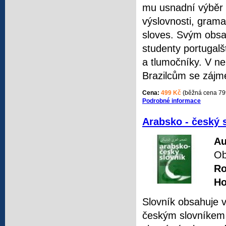
mu usnadní výběr p
výslovnosti, gram
sloves. Svým obs
studenty portugalš
a tlumočníky. V ne
Brazilcům se zájm
Cena:
499 Kč
(běžná cena 79
Podrobné informace
Arabsko - český 
Au
Ob
Ro
Ho
Slovník obsahuje v
českým slovníkem 