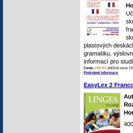
Ho
Uč
sl
fr
sl
plastových deskách
gramatiku, výslovn
informací pro stud
Cena:
189 Kč
(běžná cena 19
Podrobné informace
EasyLex 2 Franco
Aut
Ro
Ho
400