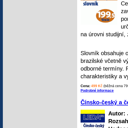
Ce
za
po
ur
na úrovni studijní,
Slovník obsahuje 
brazilské včetně v
odborné termíny. P
charakteristiky a v
Cena:
499 Kč
(běžná cena 79
Podrobné informace
Čínsko-český a č
Autor:
Rozsah