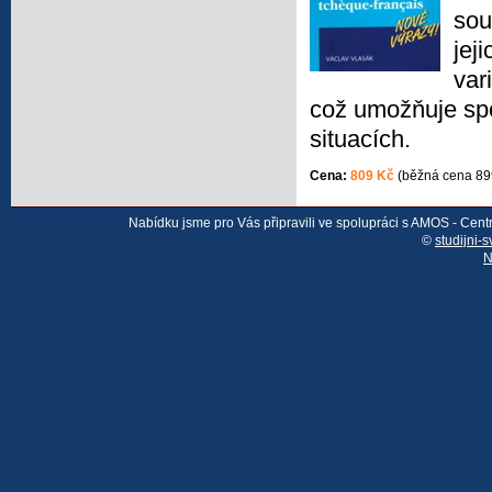
sou
jej
var
což umožňuje spo
situacích.
Cena:
809 Kč
(běžná cena 89
Nabídku jsme pro Vás připravili ve spolupráci s AMOS - Cen
©
studijni-s
N