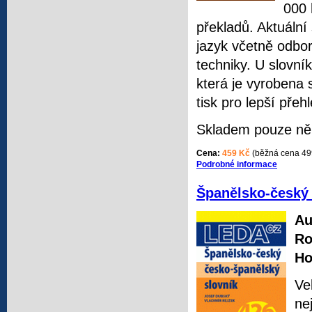
000 
překladů. Aktuáln
jazyk včetně odbor
techniky. U slovní
která je vyrobena
tisk pro lepší přeh
Skladem pouze něk
Cena:
459 Kč
(běžná cena 49
Podrobné informace
Španělsko-český 
Au
Ro
Ho
Ve
ne