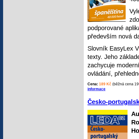
Vyl
zdo
podporované aplika
především nová da
Slovník EasyLex V
texty. Jeho základe
zachycuje moderní 
ovládání, přehledn
Cena:
189 Kč
(běžná cena 19
informace
Česko-portugalsk
Au
Ro
Ho