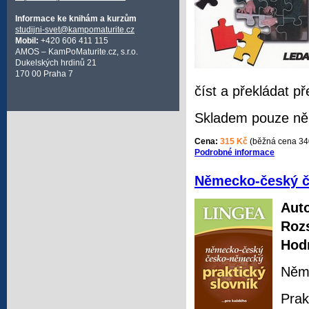
Informace ke knihám a kurzům
studijni-svet@kampomaturite.cz
Mobil:
+420 606 411 115
AMOS – KamPoMaturite.cz, s.r.o.
Dukelských hrdinů 21
170 00 Praha 7
číst a překládat p
Skladem pouze něk
Cena:
315 Kč
(běžná cena 34
Podrobné informace
Německo-český č
Auto
Roz
Hod
Něme
Prak