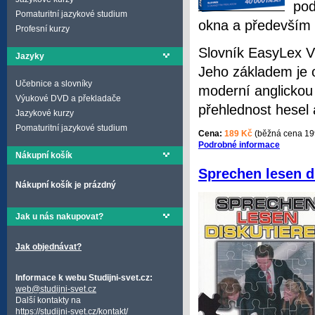
pod
Pomaturitní jazykové studium
okna a především 
Profesní kurzy
Slovník EasyLex Vá
Jazyky
Jeho základem je o
Učebnice a slovníky
moderní anglickou 
Výukové DVD a překladače
přehlednost hesel 
Jazykové kurzy
Pomaturitní jazykové studium
Cena:
189 Kč
(běžná cena 19
Podrobné informace
Nákupní košík
Sprechen lesen d
Nákupní košík je prázdný
Jak u nás nakupovat?
Jak objednávat?
Informace k webu Studijni-svet.cz:
web@studijni-svet.cz
Další kontakty na
https://studijni-svet.cz/kontakt/