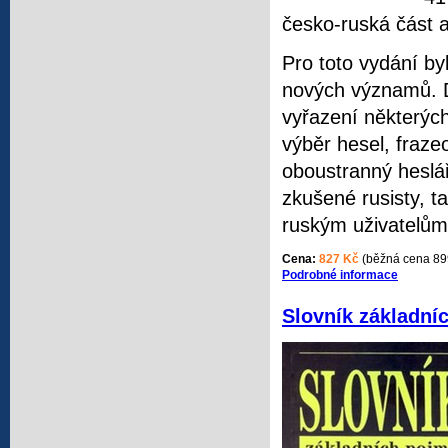
česko-ruská část a
Pro toto vydání by
nových významů. D
vyřazení některýc
výběr hesel, fraze
oboustranný heslář
zkušené rusisty, t
ruským uživatelům
Cena:
827 Kč
(běžná cena 89
Podrobné informace
Slovník základní