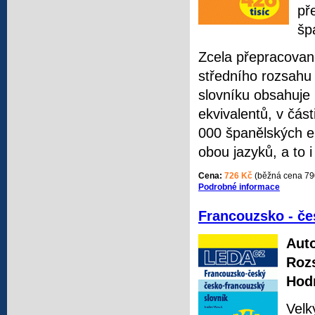
př
šp
Zcela přepracovan
středního rozsahu
slovníku obsahuje
ekvivalentů, v čás
000 španělských ek
obou jazyků, a to 
Cena:
726 Kč
(běžná cena 79
Podrobné informace
Francouzsko - če
Auto
Roz
Hod
Velk