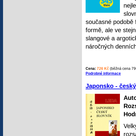
nejl
slov
současné podobě fr
formě, ale ve stejn
slangové a argotic
náročných denních
Cena:
726 Kč
(běžná cena 79
Podrobné informace
Japonsko - český
Auto
Roz
Hod
Velk
rozs