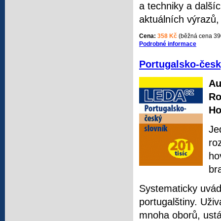
a techniky a další
aktuálních výrazů,
Cena:
358 Kč
(běžná cena 39
Podrobné informace
Portugalsko-česk
Au
Ro
Ho
Je
ro
ho
br
Systematicky uvádí 
portugalštiny. Uži
mnoha oborů, ustál