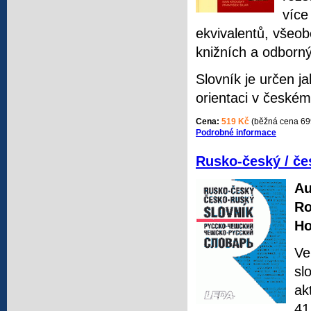
více
ekvivalentů, všeo
knižních a odborn
Slovník je určen 
orientaci v českém
Cena:
519 Kč
(běžná cena 69
Podrobné informace
Rusko-český / če
Au
Ro
Ho
Ve
sl
ak
41