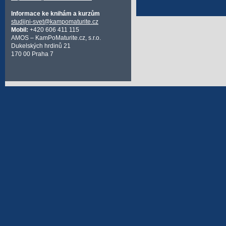
Informace ke knihám a kurzům
studijni-svet@kampomaturite.cz
Mobil:
+420 606 411 115
AMOS – KamPoMaturite.cz, s.r.o.
Dukelských hrdinů 21
170 00 Praha 7