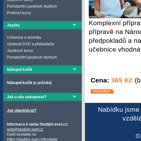
Pomaturitní jazykové studium
Profesní kurzy
Komplexní přípra
Jazyky
přípravě na Náro
Učebnice a slovníky
předpokladů a na
Výukové DVD a překladače
učebnice vhodná 
Jazykové kurzy
Pomaturitní jazykové studium
Nákupní košík
Cena:
369 Kč
(b
Nákupní košík je prázdný
Jak u nás nakupovat?
Nabídku jsme 
Jak objednávat?
vzděl
Informace k webu Studijni-svet.cz:
web@studijni-svet.cz
Další kontakty na
https://studijni-svet.cz/kontakt/