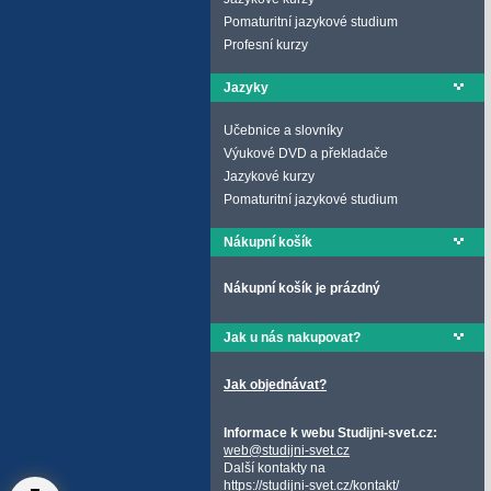
Pomaturitní jazykové studium
Profesní kurzy
Jazyky
Učebnice a slovníky
Výukové DVD a překladače
Jazykové kurzy
Pomaturitní jazykové studium
Nákupní košík
Nákupní košík je prázdný
Jak u nás nakupovat?
Jak objednávat?
Informace k webu Studijni-svet.cz:
web@studijni-svet.cz
Další kontakty na
https://studijni-svet.cz/kontakt/