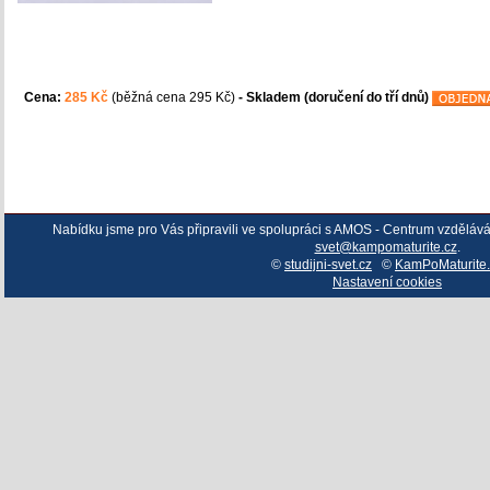
Cena:
285 Kč
(běžná cena 295 Kč)
- Skladem (doručení do tří dnů)
Nabídku jsme pro Vás připravili ve spolupráci s AMOS - Centrum vzděláv
svet@kampomaturite.cz
.
©
studijni-svet.cz
©
KamPoMaturite.
Nastavení cookies