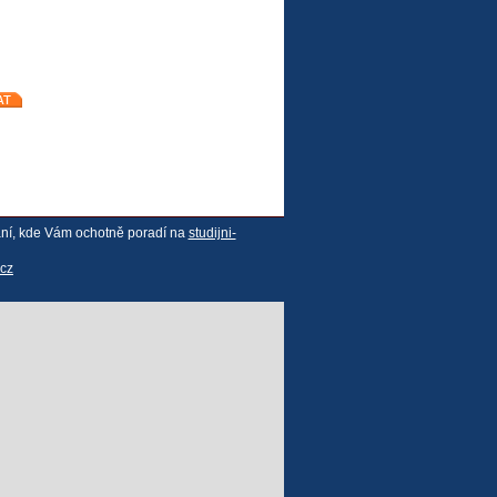
ání, kde Vám ochotně poradí na
studijni-
cz