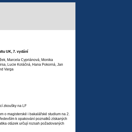
ltu UK, 7. vydání
žek, Marcela Cypriánová, Monika
irsa, Lucie Koláčná, Hana Pokorná, Jan
and Varga
ací zkoušky na LF
 o magisterské i bakalářské studium na 2.
í především k opakování poznatků získaných
atika otázek určují rozsah požadovaných