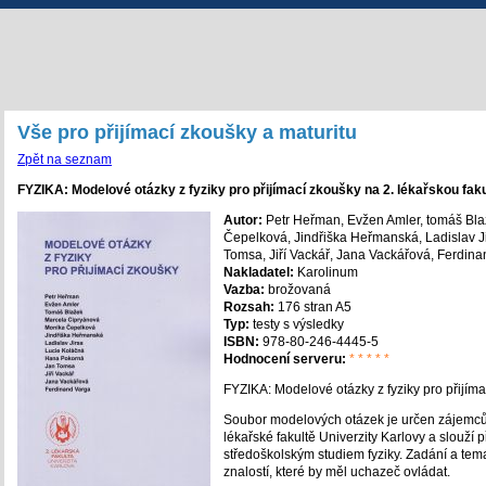
Vše pro přijímací zkoušky a maturitu
Zpět na seznam
FYZIKA: Modelové otázky z fyziky pro přijímací zkoušky na 2. lékařskou faku
Autor:
Petr Heřman, Evžen Amler, tomáš Bla
Čepelková, Jindřiška Heřmanská, Ladislav J
Tomsa, Jiří Vackář, Jana Vackářová, Ferdin
Nakladatel:
Karolinum
Vazba:
brožovaná
Rozsah:
176 stran A5
Typ:
testy s výsledky
ISBN:
978-80-246-4445-5
Hodnocení serveru:
* * * * *
FYZIKA: Modelové otázky z fyziky pro přijím
Soubor modelových otázek je určen zájemcům
lékařské fakultě Univerzity Karlovy a slouž
středoškolským studiem fyziky. Zadání a tem
znalostí, které by měl uchazeč ovládat.