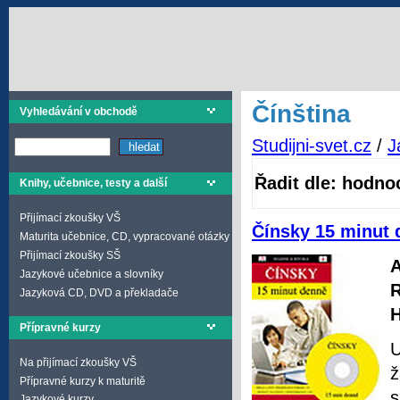
Čínština
Vyhledávání v obchodě
Studijni-svet.cz
/
J
Řadit dle: hodno
Knihy, učebnice, testy a další
Přijímací zkoušky VŠ
Čínsky 15 minut 
Maturita učebnice, CD, vypracované otázky
Přijímací zkoušky SŠ
A
Jazykové učebnice a slovníky
R
Jazyková CD, DVD a překladače
H
Přípravné kurzy
U
Na přijímací zkoušky VŠ
ž
Přípravné kurzy k maturitě
s
Jazykové kurzy