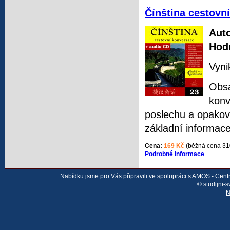
Čínština cestovn
Auto
Hod
Vyni
Obsa
konv
poslechu a opakov
základní informace
Cena:
169 Kč
(běžná cena 31
Podrobné informace
Nabídku jsme pro Vás připravili ve spolupráci s AMOS - Cen
©
studijni-s
N