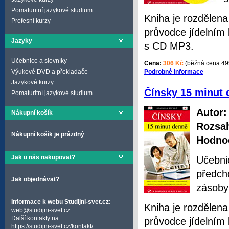
Pomaturitní jazykové studium
Kniha je rozdělena
Profesní kurzy
průvodce jídelním 
Jazyky
s CD MP3.
Učebnice a slovníky
Cena:
306 Kč
(běžná cena 49
Podrobné informace
Výukové DVD a překladače
Jazykové kurzy
Čínsky 15 minut 
Pomaturitní jazykové studium
Autor:
Nákupní košík
Rozsa
Nákupní košík je prázdný
Hodnoc
Jak u nás nakupovat?
Učebni
předcho
Jak objednávat?
zásoby
Informace k webu Studijni-svet.cz:
Kniha je rozdělena
web@studijni-svet.cz
Další kontakty na
průvodce jídelním
https://studijni-svet.cz/kontakt/