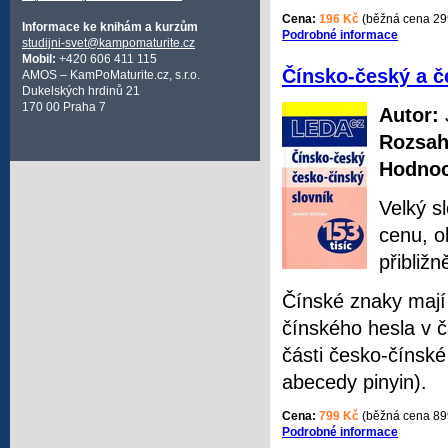
Cena:
196 Kč
(běžná cena 29
Informace ke knihám a kurzům
Podrobné informace
studijni-svet@kampomaturite.cz
Mobil:
+420 606 411 115
Čínsko-český a č
AMOS – KamPoMaturite.cz, s.r.o.
Dukelských hrdinů 21
170 00 Praha 7
Autor:
Rozsah
Hodnoc
Velký s
cenu, o
přibliž
Čínské znaky mají
čínského hesla v č
části česko-čínsk
abecedy pinyin).
Cena:
799 Kč
(běžná cena 89
Podrobné informace