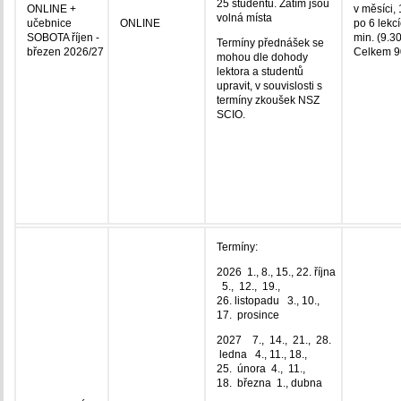
25 studentů. Zatím jsou
ONLINE +
v měsíci, 
volná místa
učebnice
ONLINE
po 6 lekc
SOBOTA říjen -
min. (9.3
Termíny přednášek se
březen 2026/27
Celkem 90
mohou dle dohody
lektora a studentů
upravit, v souvislosti s
termíny zkoušek NSZ
SCIO.
Termíny:
2026 1., 8., 15., 22. října
5., 12., 19.,
26. listopadu 3., 10.,
17. prosince
2027 7., 14., 21., 28.
ledna 4., 11., 18.,
25. února 4., 11.,
18. března 1., dubna