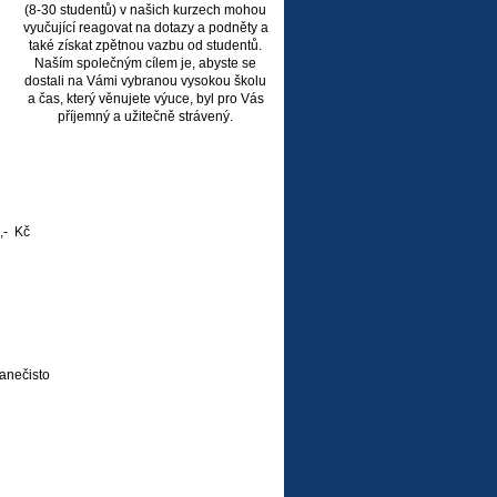
(8-30 studentů) v našich kurzech mohou
vyučující reagovat na dotazy a podněty a
také získat zpětnou vazbu od studentů.
Naším společným cílem je, abyste se
dostali na Vámi vybranou vysokou školu
a čas, který věnujete výuce, byl pro Vás
příjemný a užitečně strávený.
,- Kč
nanečisto