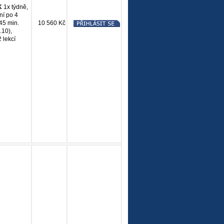
K
1x týdně,
ní po 4
 45 min.
10 560 Kč
.10),
 lekcí