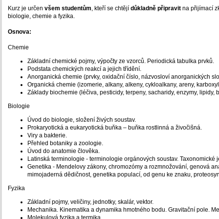
Kurz je určen
všem studentům
, kteří se chtějí
důkladně připravit
na přijímací z
biologie, chemie a fyzika.
Osnova:
Chemie
Základní chemické pojmy, výpočty ze vzorců. Periodická tabulka prvků.
Podstata chemických reakcí a jejich třídění.
Anorganická chemie (prvky, oxidační číslo, názvosloví anorganických slo
Organická chemie (izomerie, alkany, alkeny, cykloalkany, areny, karboxyl
Základy biochemie (léčiva, pesticidy, terpeny, sacharidy, enzymy, lipidy, b
Biologie
Úvod do biologie, složení živých soustav.
Prokaryotická a eukaryotická buňka – buňka rostlinná a živočišná.
Viry a bakterie.
Přehled botaniky a zoologie.
Úvod do anatomie člověka.
Latinská terminologie - terminologie orgánových soustav. Taxonomické je
Genetika - Mendelovy zákony, chromozómy a rozmnožování, genová ana
mimojaderná dědičnost, genetika populací, od genu ke znaku, proteosynté
Fyzika
Základní pojmy, veličiny, jednotky, skalár, vektor.
Mechanika. Kinematika a dynamika hmotného bodu. Gravitační pole. Mec
Molekulová fyzika a termika.