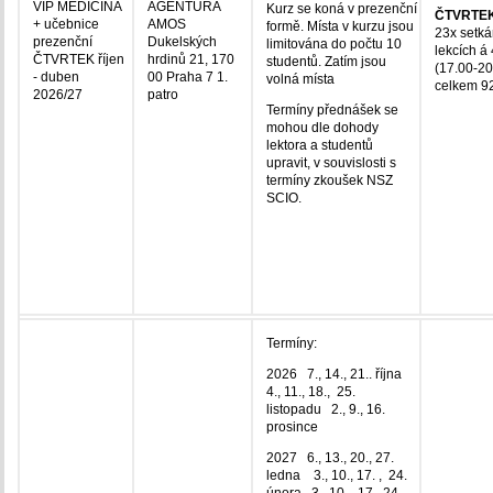
VIP MEDICÍNA
AGENTURA
Kurz se koná v prezenční
ČTVRTE
+ učebnice
AMOS
formě. Místa v kurzu jsou
23x setká
prezenční
Dukelských
limitována do počtu 10
lekcích á
ČTVRTEK říjen
hrdinů 21, 170
studentů. Zatím jsou
(17.00-20
- duben
00 Praha 7 1.
volná místa
celkem 92
2026/27
patro
Termíny přednášek se
mohou dle dohody
lektora a studentů
upravit, v souvislosti s
termíny zkoušek NSZ
SCIO.
Termíny:
2026 7., 14., 21.. října
4., 11., 18., 25.
listopadu 2., 9., 16.
prosince
2027 6., 13., 20., 27.
ledna 3., 10., 17. , 24.