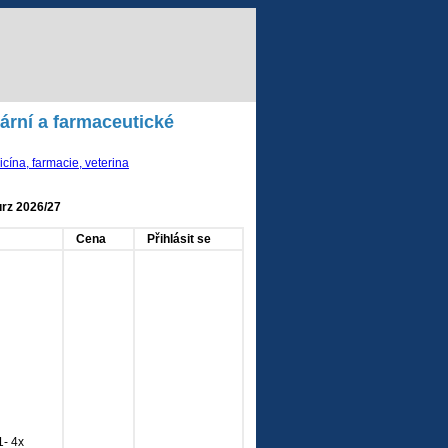
nární a farmaceutické
cína, farmacie, veterina
rz 2026/27
Cena
Přihlásit se
- 4x