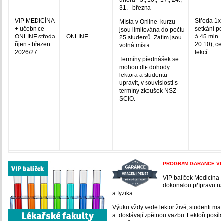
února 3., 10., 17., 24.,
31. března
VIP MEDICÍNA
Středa 1x
Místa v Online kurzu
+ učebnice -
setkání p
jsou limitována do počtu
ONLINE středa
ONLINE
á 45 min.
25 studentů. Zatím jsou
říjen - březen
20.10), c
volná místa
2026/27
lekcí
Termíny přednášek se
mohou dle dohody
lektora a studentů
upravit, v souvislosti s
termíny zkoušek NSZ
SCIO.
PROGRAM GARANCE VRÁ
VIP balíček Medicína
dokonalou přípravu na
a fyzika.
Výuku vždy vede lektor živě, studenti m
a dostávají zpětnou vazbu. Lektoři posíl