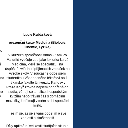
Lucie Kubásková
prezenční kurzy Medicína (Biologie,
Chemie, Fyzika)
Po
V kurzech společnosti Amos - Kam Po
Maturitě vyučuje zde jako lektorka kurzů
é
Medicína, které se specializují na
úspěšné zvládnutí přijímacích zkoušek na
vysoké školy. V současné době jsem
 na
studentkou Všeobecného lékařství na 1.
lékařské fakultě Univerzity Karlovy v
 LF
Praze.Když zrovna nejsem ponořená do
ze
studia, věnuji se turistice, hospodským
.
kvízům nebo trávím čas s domácími
mazlíčky, kteří mají v mém srdci speciální
místo.
Těším se, až se s vámi podělím o své
znalosti a zkušenosti!
Díky optimální velikosti studijních skupin