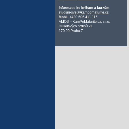
Informace ke knihám a kurzům
studijni-svet@kampomaturite.cz
Mobil:
+420 606 411 115
AMOS – KamPoMaturite.cz, s.r.o.
Dukelských hrdinů 21
170 00 Praha 7