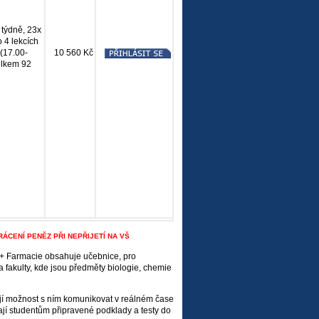
 týdně, 23x
o 4 lekcích
 (17.00-
10 560 Kč
elkem 92
CENÍ PENĚZ PŘI NEPŘIJETÍ NA VŠ
 + Farmacie obsahuje učebnice, pro
 fakulty, kde jsou předměty biologie, chemie
ají možnost s ním komunikovat v reálném čase
ají studentům připravené podklady a testy do