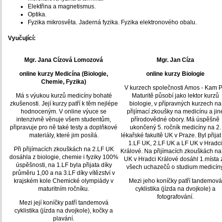
Elektřina a magnetismus.
Optika.
Fyzika mikrosvěta. Jaderná fyzika. Fyzika elektronového obalu.
Vyučující:
Mgr. Jana Cízová Lomozová
Mgr. Jan Cíza
online kurzy Medicína (Biologie,
online kurzy Biologie
Chemie, Fyzika)
V kurzech společnosti Amos - Kam 
Má s výukou kurzů medicíny bohaté
Maturitě působí jako lektor kurzů
zkušenosti. Její kurzy patří k těm nejlépe
biologie, v přípravných kurzech na
hodnoceným. V online výuce se
přijímací zkoušky na medicínu a jin
intenzivně věnuje všem studentům,
přírodovědné obory. Má úspěšně
připravuje pro ně také testy a doplňkové
ukončený 5. ročník medicíny na 2.
materiály, které jim posílá.
lékařské fakultě UK v Praze. Byl přijat
1.LF UK, 2.LF UK a LF UK v Hradci
Při přijímacích zkouškách na 2.LF UK
Králové. Na přijímacích zkouškách na
dosáhla z biologie, chemie i fyziky 100%
UK v Hradci Králové dosáhl 1.místa 
úspěšnosti, na 1.LF byla přijata díky
všech uchazečů o studium medicíny
průměru 1,00 a na 3.LF díky vítězství v
krajském kole Chemické olympiády v
Mezi jeho koníčky patří tandemová
maturitním ročníku.
cyklistika (jízda na dvojkole) a
fotografování.
Mezi její koníčky patří tandemová
cyklistika (jízda na dvojkole), kočky a
plavání.