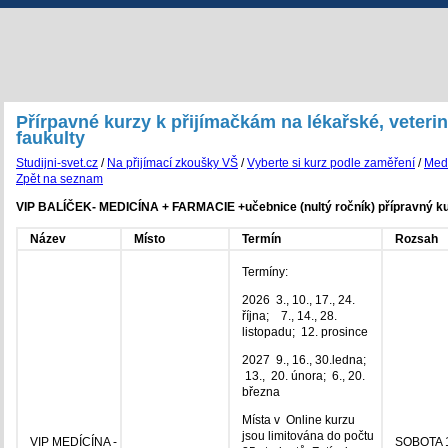
Přírpavné kurzy k přijímačkám na lékařské, veteri
faukulty
Studijni-svet.cz
/
Na přijímací zkoušky VŠ
/
Vyberte si kurz podle zaměření
/
Medi
Zpět na seznam
VIP BALÍČEK- MEDICÍNA + FARMACIE +učebnice (nultý ročník) přípravný ku
Název
Místo
Termín
Rozsah
Termíny:
2026 3., 10., 17., 24.
října; 7., 14., 28.
listopadu; 12. prosince
2027 9., 16., 30.ledna;
13., 20. února; 6., 20.
března
Místa v Online kurzu
jsou limitována do počtu
VIP MEDÍCÍNA -
SOBOTA 1