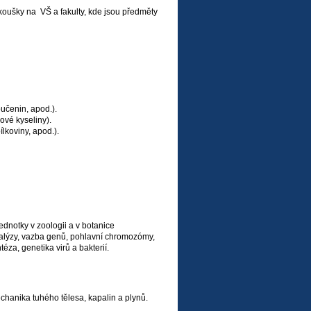
koušky na VŠ a fakulty, kde jsou předměty
učenin, apod.).
ové kyseliny).
ílkoviny, apod.).
dnotky v zoologii a v botanice
lýzy, vazba genů, pohlavní chromozómy,
za, genetika virů a bakterií.
hanika tuhého tělesa, kapalin a plynů.