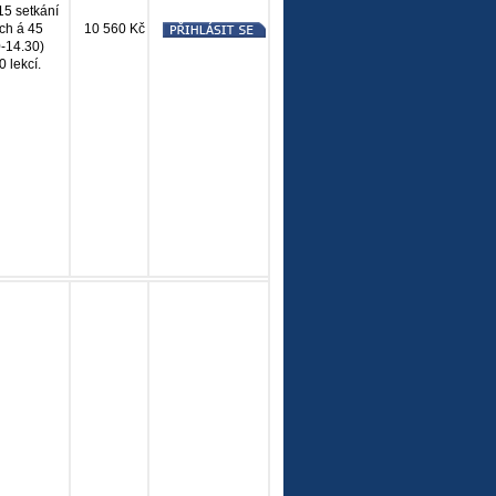
15 setkání
ích á 45
10 560 Kč
0-14.30)
 lekcí.