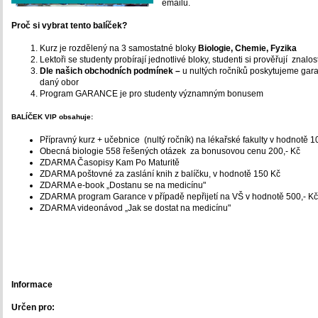
emailů.
Proč si vybrat tento balíček?
Kurz je rozdělený na 3 samostatné bloky
Biologie, Chemie, Fyzika
Lektoři se studenty probírají jednotlivé bloky, studenti si prověřují znal
Dle našich obchodních podmínek –
u nultých ročníků poskytujeme gara
daný obor
Program GARANCE je pro studenty významným bonusem
BALÍČEK VIP obsahuje:
Přípravný kurz + učebnice (nultý ročník) na lékařské fakulty v hodnotě 1
Obecná biologie 558 řešených otázek za bonusovou cenu 200,- Kč
ZDARMA Časopisy Kam Po Maturitě
ZDARMA poštovné za zaslání knih z balíčku, v hodnotě 150 Kč
ZDARMA e-book „Dostanu se na medicínu"
ZDARMA program Garance v případě nepřijetí na VŠ v hodnotě 500,- Kč
ZDARMA videonávod „Jak se dostat na medicínu"
Informace
Určen pro: