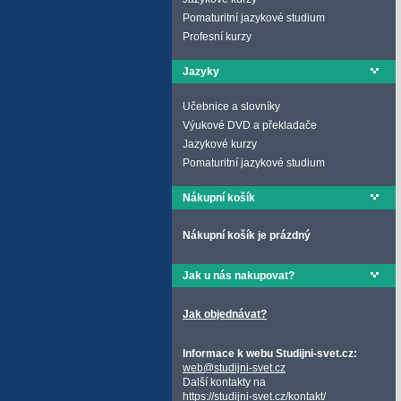
Pomaturitní jazykové studium
Profesní kurzy
Jazyky
Učebnice a slovníky
Výukové DVD a překladače
Jazykové kurzy
Pomaturitní jazykové studium
Nákupní košík
Nákupní košík je prázdný
Jak u nás nakupovat?
Jak objednávat?
Informace k webu Studijni-svet.cz:
web@studijni-svet.cz
Další kontakty na
https://studijni-svet.cz/kontakt/