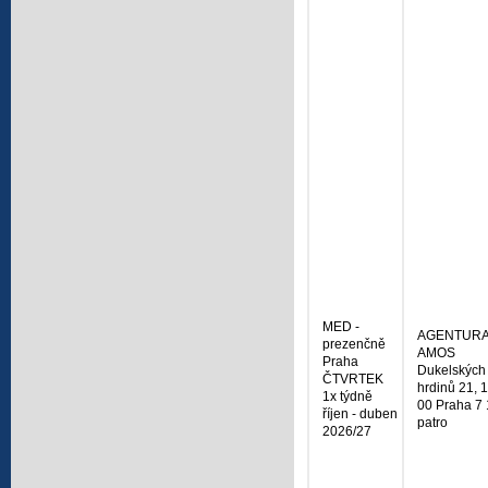
MED -
AGENTUR
prezenčně
AMOS
Praha
Dukelských
ČTVRTEK
hrdinů 21, 
1x týdně
00 Praha 7 
říjen - duben
patro
2026/27