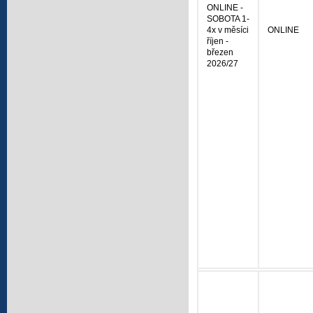
ONLINE -
SOBOTA 1-
4x v měsíci
ONLINE
říjen -
březen
2026/27