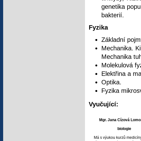
genetika popu
bakterií.
Fyzika
Základní pojmy
Mechanika. Ki
Mechanika tuh
Molekulová fyz
Elektřina a m
Optika.
Fyzika mikros
Vyučující:
Mgr. Jana Cízová Lom
biologie
Má s výukou kurzů medicín