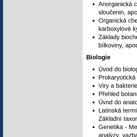
Anorganická c
sloučenin, apo
Organická chem
karboxylové ky
Základy bioche
bílkoviny, apod
Biologie
Úvod do biolog
Prokaryotická 
Viry a bakterie
Přehled botani
Úvod do anato
Latinská termi
Základní taxon
Genetika - M
analýzy, vazb