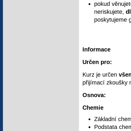
pokud věnujet
neriskujete,
d
poskytujeme g
Informace
Určen pro:
Kurz je určen
vše
přijímací zkoušky 
Osnova:
Chemie
Základní chem
Podstata chemi