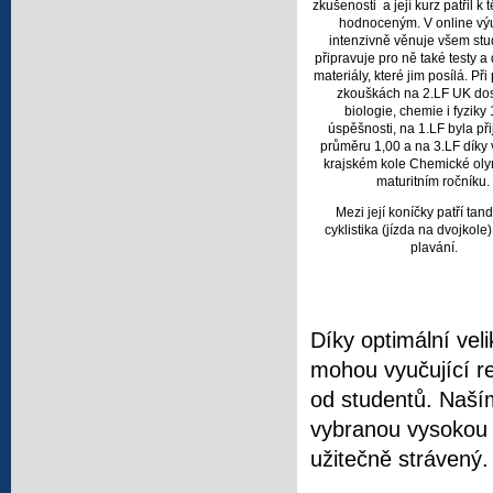
zkušenosti a její kurz patřil k
hodnoceným. V online vý
intenzivně věnuje všem st
připravuje pro ně také testy 
materiály, které jim posílá. Při
zkouškách na 2.LF UK dos
biologie, chemie i fyzik
úspěšnosti, na 1.LF byla při
průměru 1,00 a na 3.LF díky v
krajském kole Chemické oly
maturitním ročníku.
Mezi její koníčky patří ta
cyklistika (jízda na dvojkole
plavání.
Díky optimální veli
mohou vyučující r
od studentů. Naší
vybranou vysokou š
užitečně strávený.