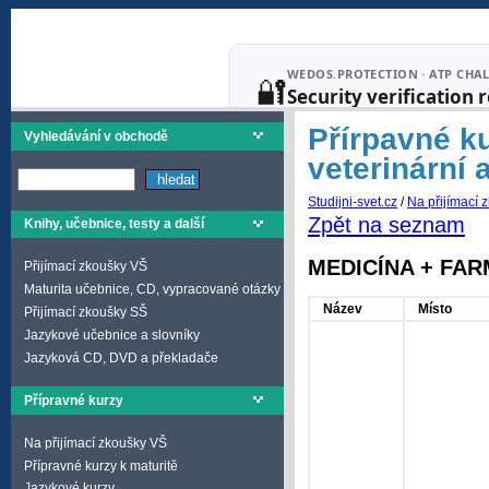
Přírpavné k
Vyhledávání v obchodě
veterinární 
Studijni-svet.cz
/
Na přijímací 
Zpět na seznam
Knihy, učebnice, testy a další
MEDICÍNA + FARMA
Přijímací zkoušky VŠ
Maturita učebnice, CD, vypracované otázky
Název
Místo
Přijímací zkoušky SŠ
Jazykové učebnice a slovníky
Jazyková CD, DVD a překladače
Přípravné kurzy
Na přijímací zkoušky VŠ
Přípravné kurzy k maturitě
Jazykové kurzy