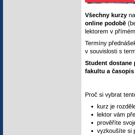
Všechny kurzy
na
online podobě
(be
lektorem v přímé
Termíny přednášek
v souvislosti s t
Student dostane 
fakultu a časopi
Proč si vybrat ten
kurz je rozděl
lektor vám př
prověříte svoj
vyzkoušíte si 