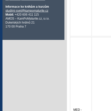
Informace ke knihám a kurzům
studijni-svet@kampomaturite.cz
Mobil:
+420 606 411 115
AMOS – KamPoMaturite.cz, s.r.o.
Dukelských hrdinů 21
170 00 Praha 7
MED -