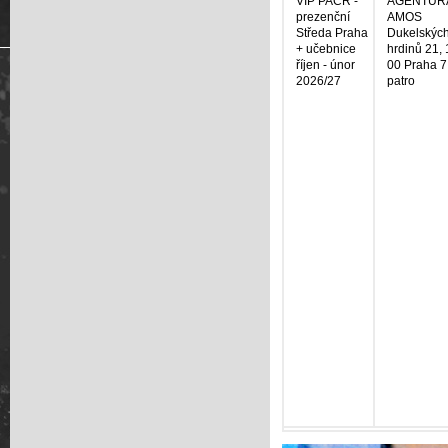
VIP PAČR -
AGENTUR
prezenční
AMOS
Středa Praha
Dukelskýc
+ učebnice
hrdinů 21,
říjen - únor
00 Praha 7
2026/27
patro