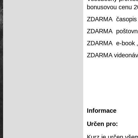
bonusovou cenu 2
ZDARMA časopis 
ZDARMA poštovné z
ZDARMA e-book „
ZDARMA videonávod
Informace
Určen pro:
Kurz je určen vše