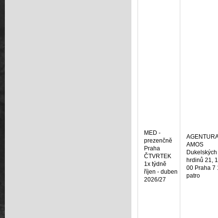
MED -
AGENTUR
prezenčně
AMOS
Praha
Dukelských
ČTVRTEK
hrdinů 21, 
1x týdně
00 Praha 7 
říjen - duben
patro
2026/27