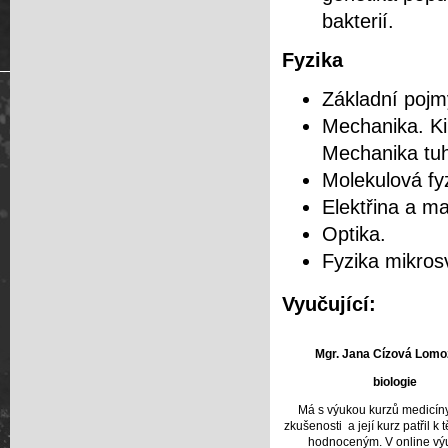
bakterií.
Fyzika
Základní pojmy
Mechanika. Ki
Mechanika tuh
Molekulová fyz
Elektřina a m
Optika.
Fyzika mikros
Vyučující:
Mgr. Jana Cízová Lom
biologie
Má s výukou kurzů medicín
zkušenosti a její kurz patřil k
hodnoceným. V online vý