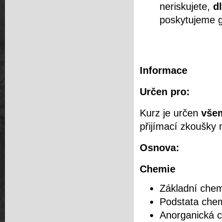
neriskujete,
d
poskytujeme g
Informace
Určen pro:
Kurz je určen
vše
přijímací zkoušky 
Osnova:
Chemie
Základní chem
Podstata chemi
Anorganická c