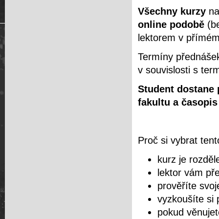
Všechny kurzy
na
online podobě
(be
lektorem v přímé
Termíny přednášek
v souvislosti s t
Student dostane 
fakultu a časopi
Proč si vybrat ten
kurz je rozděl
lektor vám př
prověříte svoj
vyzkoušíte si 
pokud věnujet