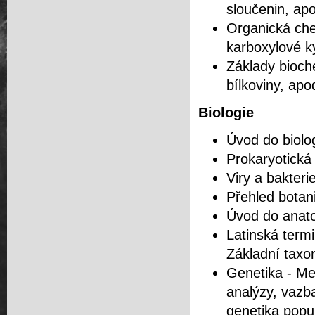
sloučenin, apo
Organická chem
karboxylové ky
Základy bioche
bílkoviny, apod
Biologie
Úvod do biolog
Prokaryotická 
Viry a bakterie
Přehled botani
Úvod do anato
Latinská termi
Základní taxon
Genetika - M
analýzy, vazb
genetika popu