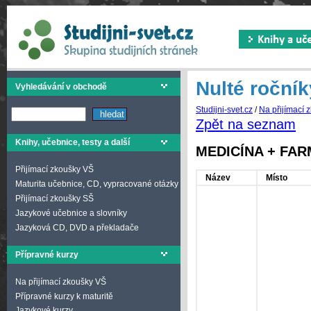
Nulté ročník
Vyhledávání v obchodě
Studijni-svet.cz
/
Na přijímací 
Zpět na seznam
Knihy, učebnice, testy a další
MEDICÍNA + FARMA
Přijímací zkoušky VŠ
Název
Místo
Maturita učebnice, CD, vypracované otázky
Přijímací zkoušky SŠ
Jazykové učebnice a slovníky
Jazyková CD, DVD a překladače
Přípravné kurzy
Na přijímací zkoušky VŠ
Přípravné kurzy k maturitě
Jazykové kurzy