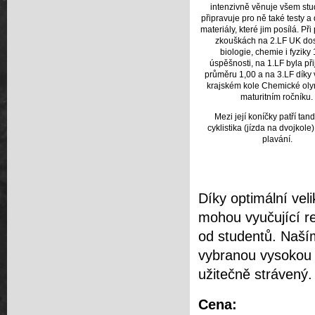
intenzivně věnuje všem st
připravuje pro ně také testy 
materiály, které jim posílá. Při
zkouškách na 2.LF UK dos
biologie, chemie i fyzik
úspěšnosti, na 1.LF byla při
průměru 1,00 a na 3.LF díky v
krajském kole Chemické oly
maturitním ročníku.
Mezi její koníčky patří ta
cyklistika (jízda na dvojkole
plavání.
Díky optimální veli
mohou vyučující r
od studentů. Naší
vybranou vysokou š
užitečně strávený.
Cena: