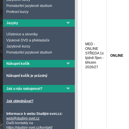
Pomaturitní jazykové studium
Profesní kurzy
Jazyky
Učebnice a slovníky
Výukové DVD a překladače
MED -
Jazykové kurzy
ONLINE
Pomaturitní jazykové studium
STŘEDA 1x
ONLINE
týdně říjen -
březen
Nákupní košík
2026/27
Nákupní košík je prázdný
Jak u nás nakupovat?
Jak objednávat?
Informace k webu Studijni-svet.cz:
web@studijni-svet.cz
Další kontakty na
https://studijni-svet.cz/kontakt/