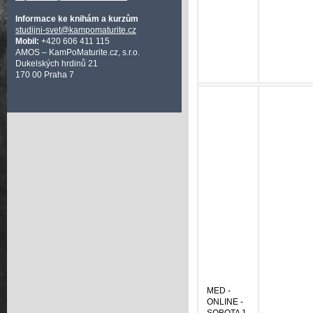
Informace ke knihám a kurzům
studijni-svet@kampomaturite.cz
Mobil:
+420 606 411 115
AMOS – KamPoMaturite.cz, s.r.o.
Dukelských hrdinů 21
170 00 Praha 7
MED -
ONLINE -