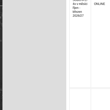
SOBOTA 1-
4x v měsíci
ONLINE
říjen -
březen
2026/27