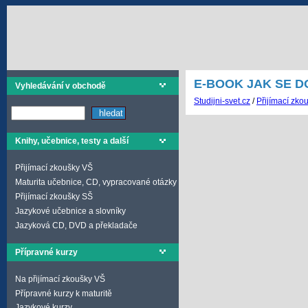
E-BOOK JAK SE D
Vyhledávání v obchodě
Studijni-svet.cz
/
Přijímací zko
Knihy, učebnice, testy a další
Přijímací zkoušky VŠ
Maturita učebnice, CD, vypracované otázky
Přijímací zkoušky SŠ
Jazykové učebnice a slovníky
Jazyková CD, DVD a překladače
Přípravné kurzy
Na přijímací zkoušky VŠ
Přípravné kurzy k maturitě
Jazykové kurzy