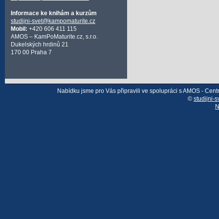
Informace ke knihám a kurzům
studijni-svet@kampomaturite.cz
Mobil:
+420 606 411 115
AMOS – KamPoMaturite.cz, s.r.o.
Dukelských hrdinů 21
170 00 Praha 7
Nabídku jsme pro Vás připravili ve spolupráci s AMOS - Cen
©
studijni-s
N