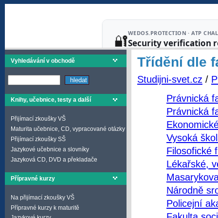
Třídění dle f
Vyhledávání v obchodě
Studijni-svet.cz
/
P
Právnická f
Knihy, učebnice, testy a další
Právnická f
Přijímací zkoušky VŠ
Ekonomické 
Maturita učebnice, CD, vypracované otázky
Vysoká škol
Přijímací zkoušky SŠ
Filosofické 
Jazykové učebnice a slovníky
Jazyková CD, DVD a překladače
Lékařské, v
Masarykova 
Přípravné kurzy
Národně sro
Na přijímací zkoušky VŠ
Policejní a
Přípravné kurzy k maturitě
Fakulta soc
Jazykové kurzy