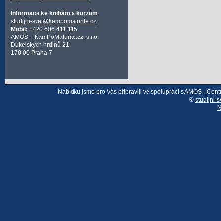
Informace ke knihám a kurzům
studijni-svet@kampomaturite.cz
Mobil:
+420 606 411 115
AMOS – KamPoMaturite.cz, s.r.o.
Dukelských hrdinů 21
170 00 Praha 7
Nabídku jsme pro Vás připravili ve spolupráci s AMOS - Cen
©
studijni-s
N