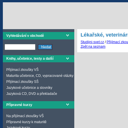
Lékařské, veterinár
Vyhledávání v obchodě
Studijni-svet.cz
/
Přijímací zko
Zpět na seznam
Knihy, učebnice, testy a další
Přijímací zkoušky VŠ
Maturita učebnice, CD, vypracované otázky
Přijímací zkoušky SŠ
Jazykové učebnice a slovníky
Jazyková CD, DVD a překladače
Přípravné kurzy
Na přijímací zkoušky VŠ
Přípravné kurzy k maturitě
Jazykové kurzy