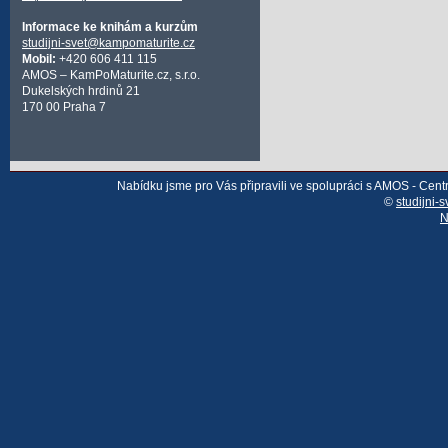
Informace ke knihám a kurzům
studijni-svet@kampomaturite.cz
Mobil:
+420 606 411 115
AMOS – KamPoMaturite.cz, s.r.o.
Dukelských hrdinů 21
170 00 Praha 7
Nabídku jsme pro Vás připravili ve spolupráci s AMOS - Cen
©
studijni-s
N