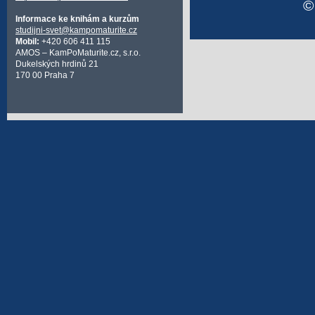
Informace ke knihám a kurzům
studijni-svet@kampomaturite.cz
Mobil:
+420 606 411 115
AMOS – KamPoMaturite.cz, s.r.o.
Dukelských hrdinů 21
170 00 Praha 7