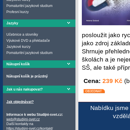
Pomaturitní jazykové studium
Profesní kurzy
Jazyky
posloužit jako ry
Učebnice a slovníky
Výukové DVD a překladače
jako zdroj základn
Jazykové kurzy
Shrnuje přehledn
Pomaturitní jazykové studium
školách a je nej
Nákupní košík
SŠ, ale také pří
Nákupní košík je prázdný
Cena:
239 Kč
(b
Jak u nás nakupovat?
Jak objednávat?
Nabídku jsme 
vzděl
Informace k webu Studijni-svet.cz:
web@studijni-svet.cz
Další kontakty na
https://studijni-svet.cz/kontakt/