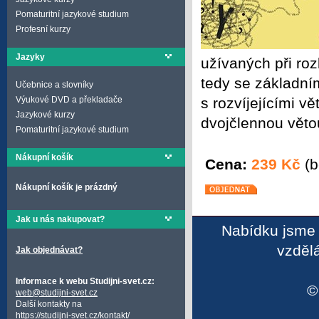
Pomaturitní jazykové studium
Profesní kurzy
Jazyky
užívaných při ro
tedy se základním
Učebnice a slovníky
s rozvíjejícími v
Výukové DVD a překladače
Jazykové kurzy
dvojčlennou větou
Pomaturitní jazykové studium
Nákupní košík
Cena:
239 Kč
(b
Nákupní košík je prázdný
Jak u nás nakupovat?
Nabídku jsme 
vzděl
Jak objednávat?
Informace k webu Studijni-svet.cz:
web@studijni-svet.cz
Další kontakty na
https://studijni-svet.cz/kontakt/