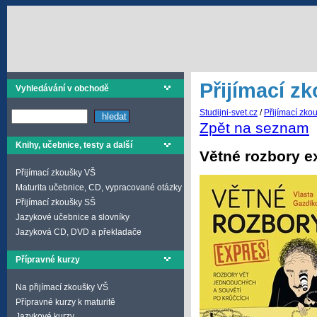
Přijímací z
Vyhledávání v obchodě
Studijni-svet.cz
/
Přijímací zko
Zpět na seznam
Knihy, učebnice, testy a další
Větné rozbory e
Přijímací zkoušky VŠ
Maturita učebnice, CD, vypracované otázky
Přijímací zkoušky SŠ
Jazykové učebnice a slovníky
Jazyková CD, DVD a překladače
Přípravné kurzy
Na přijímací zkoušky VŠ
Přípravné kurzy k maturitě
Jazykové kurzy