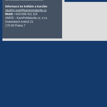
Informace ke knihám a kurzům
studijni-svet@kampomaturite.cz
Mobil:
+420 606 411 115
AMOS – KamPoMaturite.cz, s.r.o.
Dukelských hrdinů 21
170 00 Praha 7