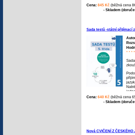
magis
Cena:
845 Kč
(běžná cena 8
studi
- Skladem (doručen
Unive
před
pozn
střed
Sada testů -státní přijímací 
Zadán
urču
Auto
znalo
Rozs
ovlád
Hodn
* * * *
Sada 
zkouš
Podob
přijí
jazyk
Natré
jedno
strat
Cena:
640 Kč
(běžná cena 6
Díky 
- Skladem (doručen
řešit
o kol
ostat
o kon
Nová CVIČENÍ Z ČESKÉHO 