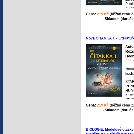
Publi
autor
Nová 
Cena:
219 Kč
(běžná cena 2
SŠ. 
- Skladem (doručen
střed
Slou
stěže
česk
Nová ČÍTANKA I. k Literatuř
katal
matur
Auto
zamě
Rozs
témat
Hodn
* * * *
Nová 
kost
STAR
REN
HUMA
KLAS
OBR
Cena:
219 Kč
(běžná cena 2
Podle
- Skladem (doručen
pro p
dosp
učeb
vydán
BIOLOGIE: Modelové otázky z
ukázk