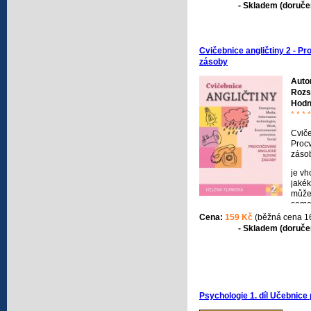
rozd
- Skladem (doručen
chov
proce
lidsk
Knih
Cvičebnice angličtiny 2 - Pr
liter
zásoby
zkouš
Auto
Rozs
Hodn
* * * *
Cvič
Procv
záso
je v
jakék
může 
samo
procv
Cena:
159 Kč
(běžná cena 1
slovn
- Skladem (doručen
chybě
se př
či ma
angl
k roz
širok
Psychologie 1. díl Učebnice 
křížo
různé