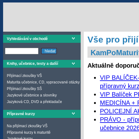
Vše pro přij
Vyhledávání v obchodě
KamPoMaturit
Knihy, učebnice, testy a další
Aktuálně doporu
Přijímací zkoušky VŠ
VIP BALÍČEK-
Maturita učebnice, CD, vypracované otázky
přípravný kur
Přijímací zkoušky SŠ
VIP Balíček P
Jazykové učebnice a slovníky
MEDICÍNA + F
Jazyková CD, DVD a překladače
POLICEJNÍ A
Přípravné kurzy
PRÁVO - přípr
Na přijímací zkoušky VŠ
učebnice 202
Přípravné kurzy k maturitě
Jazykové kurzy