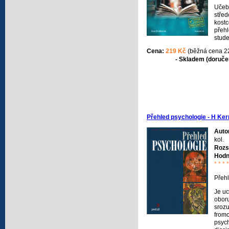
Učebn
střed
kostc
přehl
stude
Slouž
Cena:
219 Kč
(běžná cena 2
připo
- Skladem (doručen
důra
požad
zkouš
uměl
jsou 
histo
umění
publi
Přehled psychologie - H Ker
dlouh
výuko
Auto
odbor
kol.
přípr
Rozs
matur
Hodn
* * * *
Přeh
Je u
oboru
sroz
from
psych