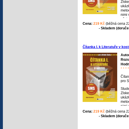
Získe
ukázk
metod
nimi 
učebn
Tato
Cena:
219 Kč
(běžná cena 2
dopl
- Skladem (doručen
k mat
všech
Čítanka I. k Literatuře v kos
Auto
Rozs
Hodn
* * * 
Čítan
pro 
Stude
Získe
ukázk
metod
nimi 
Liter
Cena:
219 Kč
(běžná cena 2
učeb
- Skladem (doručen
dopl
k mat
všech