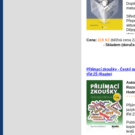
Dopl
matur
Střed
Přep
aktua
Dějep
shrnu
probí
Cena:
219 Kč
(běžná cena 2
škol
- Skladem (doručen
novo
doby
dopl
nepo
nejen
Přijímací zkoušky - Český ja
ale i
tříd ZŠ (Raabe)
střed
Auto
Rozs
Hodn
* * * 
Přijí
jazyk
tříd 
Publi
kopír
testů