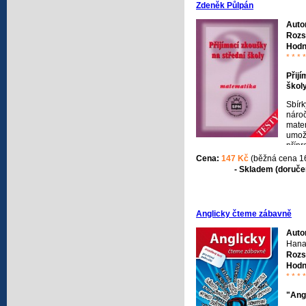
Zdeněk Půlpán
Auto
Rozs
Hodn
* * * 
Přijí
škol
Sbírk
nároč
matem
umožn
přípr
na vš
Cena:
147 Kč
(běžná cena 1
škol.
- Skladem (doručen
příkl
přijí
V záv
řešen
Anglicky čteme zábavně
Auto
Han
Rozs
Hodn
* * * 
"Ang