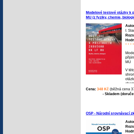
zkouš
přípr
dvace
Modelové testové otázky k 
výuk
MU (z fyziky, chemie, biologi
odbor
odbo
Auto
I. Sl
Rozs
Hodn
* * * *
Model
přij
MU
V tét
shro
otázk
chemi
ucha
Cena:
348 Kč
(běžná cena 3
lékař
- Skladem (doručen
fakul
při p
zkouš
půvo
OSP - Národní srovnávací z
znění
Lékař
Auto
při p
Rozs
minul
Hodn