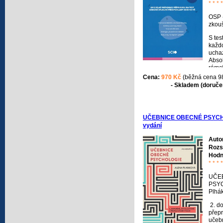
* * * *
OSP 
zkou
S tes
každ
ucha
Absol
rámc
zkou
Cena:
970 Kč
(běžná cena 9
přije
- Skladem (doručen
fakul
fakul
věd 
fakul
UČEBNICE OBECNÉ PSYCHOL
který
vydání
promi
Auto
Rozs
Hodn
* * * *
UČE
PSY
Plhá
2. do
přep
učeb