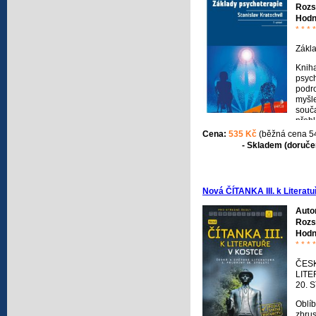
Rozs
Hodn
* * * *
Zákl
Knih
psyc
podr
myšl
souč
přehl
psyc
Cena:
535 Kč
(běžná cena 5
pouk
- Skladem (doručen
prob
věde
psych
Nová ČÍTANKA III. k Literatu
Auto
Rozs
Hodn
* * * *
ČES
LITE
20. 
Oblí
zbru