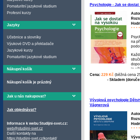
Psychologie - Jak se dostat
Pomaturitní jazykové studium
Profesní kurzy
Auto
Rozs
Hodn
Jazyky
* * * *
Psych
Učebnice a slovníky
na př
Výukové DVD a překladače
podob
Jazykové kurzy
Každá
Pomaturitní jazykové studium
stru
dopor
je uč
Nákupní košík
datab
Cena:
229 Kč
(běžná cena 2
Pro d
- Skladem (doručen
Nákupní košík je prázdný
zkouš
někol
psych
Jak u nás nakupovat?
podr
Vývojová psychologie Dětstv
dopo
Vágnerová
liter
Jak objednávat?
těcht
Auto
psych
Rozs
psych
Informace k webu Studijni-svet.cz:
Hodn
psyc
web@studijni-svet.cz
* * * *
psych
Další kontakty na
psych
Vývo
https://studijni-svet.cz/kontakt/
aplik