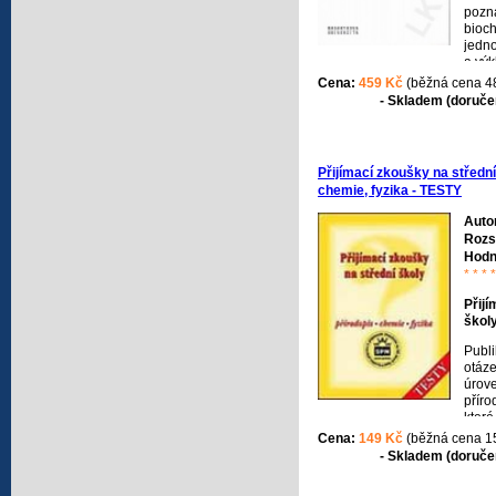
pozn
bioch
jedn
a výk
je k
Cena:
459 Kč
(běžná cena 4
zákl
- Skladem (doručen
slouč
lids
Přijímací zkoušky na střední
chemie, fyzika - TESTY
Auto
Rozs
Hodn
* * * *
Přijí
škol
Publi
otáze
úrove
příro
které
přijí
Cena:
149 Kč
(běžná cena 1
školy
- Skladem (doručen
oddíl
správ