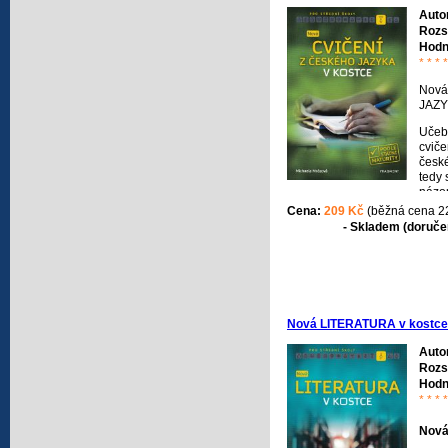
Auto
Rozs
Hodn
* * * *
Nová
JAZY
Učeb
cviče
české
tedy 
názor
učiva
Cena:
209 Kč
(běžná cena 2
státn
- Skladem (doručen
přiná
cviče
na př
vysok
cviče
jazyk
Nová LITERATURA v kostce
teore
úkoly
Auto
věnov
Rozs
Hodn
* * * *
Nová