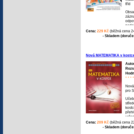
tříd
Obsah
zázn
odpov
podob
přiblí
Cena:
229 Kč
(běžná cena 2
jedno
- Skladem (doručen
Pro v
výsle
klíč 
odpo
Nová MATEMATIKA v kostce
kome
přehl
Auto
(někd
Rozs
kter
Hodn
odpo
* * * *
Nová
pro 
Učebn
střed
kostc
přeh
určen
jim. 
Cena:
209 Kč
(běžná cena 2
připo
- Skladem (doručen
přípr