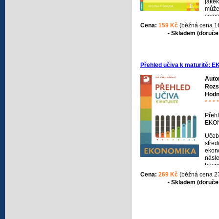
jakék
může 
samo
procv
Cena:
159 Kč
(běžná cena 1
slovn
- Skladem (doručen
chybě
se př
či ma
angl
Přehled učiva k maturitě:
k roz
širok
Auto
křížo
Rozs
různé
Hodn
překl
* * * *
jedno
celků
Přehl
rozd
EKO
samos
Učeb
střed
ekon
násle
hospo
zákla
Cena:
269 Kč
(běžná cena 2
podni
- Skladem (doručen
právn
podni
hospo
na zá
anylý