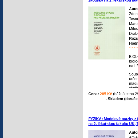
zkoušky na 2. lékařskou faku
uved
liter
Auto
urče
Zden
škol,
Tesne
sezná
světo
Mare
důra
Milos
požad
Drábo
zkou
Rozs
na je
Hodn
* * * *
BIOL
biolo
na L
Soub
urče
magis
studi
Unive
Cena:
285 Kč
(běžná cena 2
před
- Skladem (doručen
pozn
stře
biolo
otáze
FYZIKA: Modelové otázky z f
požad
na 2. lékařskou fakultu UK, 
by mě
Auto
Amler