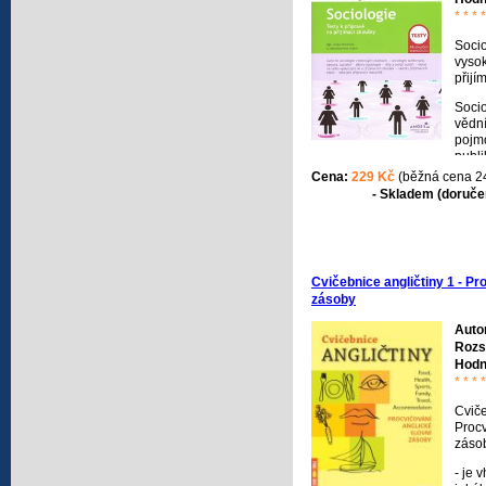
* * * *
Socio
vysok
přijí
Soci
vědní
pojm
publ
testů
Cena:
229 Kč
(běžná cena 2
okruh
- Skladem (doručen
Cviče
někol
nalez
dějin
vznik
Cvičebnice angličtiny 1 - Pr
které
zásoby
socio
části
Auto
tzv. 
Rozs
témat
Hodn
* * * *
Cvič
Procv
záso
- je