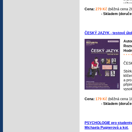
výbor
přij
Cena:
279 Kč
(běžná cena 2
bakal
- Skladem (doručen
obory
ČESKÝ JAZYK - testové úlo
Auto
Rozs
Hodn
* * * 
ČESK
Sbírk
klíč
a pro
přij
vyso
Cena:
179 Kč
(běžná cena 1
- Skladem (doručen
PSYCHOLOGIE pro studenty
Michaela Pugnerová a kol.