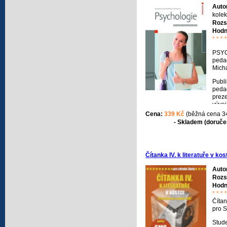
Auto
kolek
Rozs
Hodn
* * * 
PSYC
peda
Micha
Publ
peda
prez
vývo
sociá
Cena:
339 Kč
(běžná cena 3
zaměř
- Skladem (doručen
školn
publi
stud
obor
Čítanka IV. k literatuře v ko
kteří
mladš
Auto
věku,
Rozs
školy
Hodn
četné
* * * 
a bo
Čítan
pro 
Stude