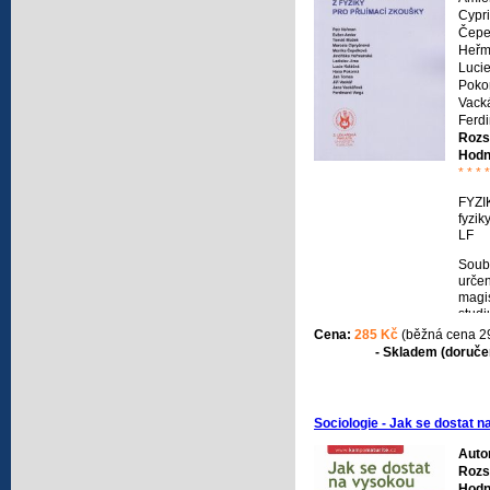
Cypr
Čepel
Heřma
Luci
Pokor
Vacká
Ferd
Rozs
Hodn
* * * *
FYZI
fyzik
LF
Soub
urče
magis
studi
Unive
Cena:
285 Kč
(běžná cena 2
před
- Skladem (doručen
pozn
střed
Zadán
urču
Sociologie - Jak se dostat 
znalo
ovlád
Auto
Rozs
Hodn