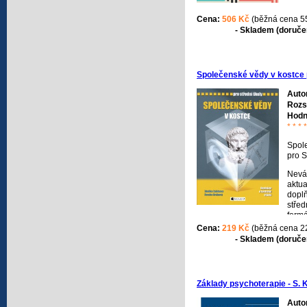
Předk
Cena:
506 Kč
(běžná cena 5
přehl
- Skladem (doručen
pozna
nejz
psyc
je ro
Společenské vědy v kostce 
velký
nimž 
Auto
mode
Rozs
vědo
Hodn
snění
* * * *
začle
lidsk
Spol
pro 
Neváh
aktua
dopl
střed
formá
přehl
Cena:
219 Kč
(běžná cena 2
etiko
- Skladem (doručen
státo
ap. 
přípr
přij
Základy psychoterapie - S. 
vyso
směr
Auto